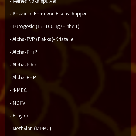
- Reines Kokainpulver
- Kokain in Form von Fischschuppen
- Durogesic (12–100 µg/Einheit)
- Alpha-PVP (Flakka)-Kristalle
- Alpha-PHiP
- Alpha-PIhp
- Alpha-PHP
- 4-MEC
- MDPV
- Ethylon
- Methylon (MDMC)