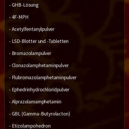
- GHB-Lösung
- 4F-MPH
- Acetylfentanylpulver
- LSD-Blotter und -Tabletten
- Bromazolampulver
- Clonazolamphetaminpulver
- Flubromazolamphetaminpulver
- Ephedrinhydrochloridpulver
- Alprazolamamphetamin
- GBL (Gamma-Butyrolacton)
- Etizolampohedron