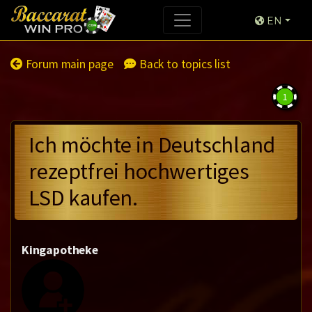
EN
Forum main page
Back to topics list
1
Ich möchte in Deutschland
rezeptfrei hochwertiges
LSD kaufen.
Kingapotheke