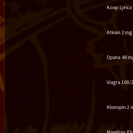
Koop Lyrica 
Ativan 2 mg 
Opana 40 mg
Viagra 100/
Klonopin 2 
Mandrax (Qu