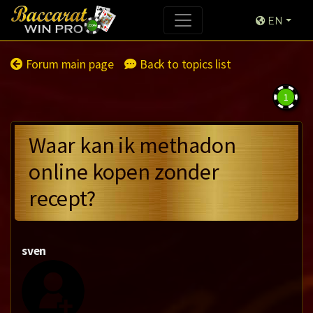
EN
Forum main page
Back to topics list
1
Waar kan ik methadon
online kopen zonder
recept?
sven