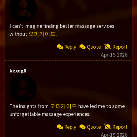
I can't imagine finding better massage services
without
오피가이드
.
Reply
Quote
Report
Apr-15 2026
kexeg8
The insights from
오피가이드
have led me to some
unforgettable massage experiences.
Reply
Quote
Report
Apr-19 2026