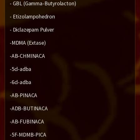
- GBL (Gamma-Butyrolacton)
- Etizolampohedron
- Diclazepam Pulver
-MDMA (Extase)
-AB-CHMINACA
-5cl-adba
-6cl-adba
-AB-PINACA
-ADB-BUTINACA
-AB-FUBINACA
-5F-MDMB-PICA