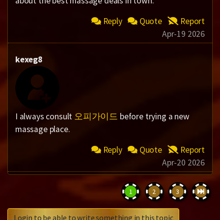
about the best massage deals in town.
Reply
Quote
Report
Apr-19 2026
kexeg8
I always consult
오피가이드
before trying a new
massage place.
Reply
Quote
Report
Apr-20 2026
1
2
3
Login to be able to write something in this topic