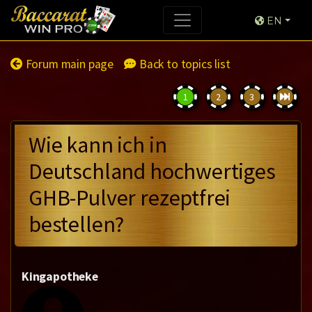
EN
Forum main page
Back to topics list
1
2
3
Wie kann ich in
Deutschland hochwertiges
GHB-Pulver rezeptfrei
bestellen?
Kingapotheke