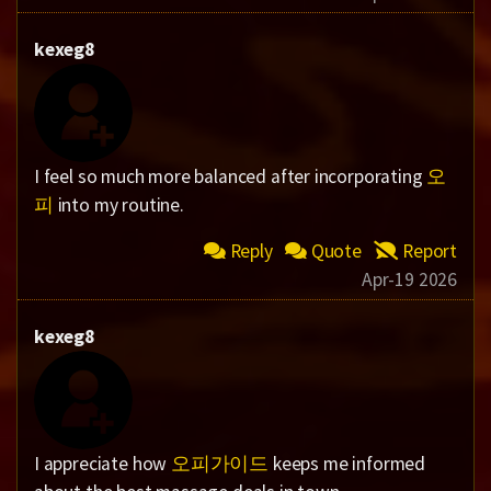
kexeg8
I feel so much more balanced after incorporating
오
피
into my routine.
Reply
Quote
Report
Apr-19 2026
kexeg8
I appreciate how
오피가이드
keeps me informed