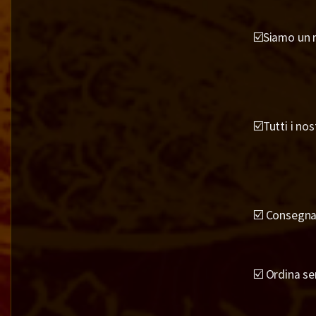
☑️Siamo un r
☑️Tutti i no
☑️ Consegna 
☑️ Ordina se