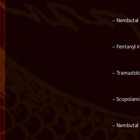
– Nembutal 
– Fentanyl i
– Tramadolo
– Scopolami
– Nembutal 