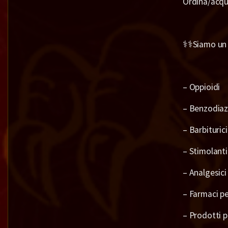
Ordina/acqui
⚕️⚕️Siamo un 
– Oppioidi
– Benzodiaz
– Barbiturici
– Stimolanti
– Analgesici
– Farmaci pe
– Prodotti p