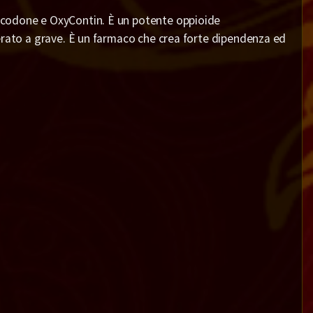
icodone e OxyContin. È un potente oppioide
erato a grave. È un farmaco che crea forte dipendenza ed