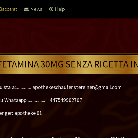
Baccarat
News
Help
TAMINA 30MG SENZA RICETTA IN 
uista a:............. apothekeschaufenstereiner@gmail.com
 Whatsapp:............... +447549902707
enger: apotheke.01