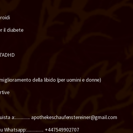
roidi
r il diabete
 l'ADHD
il miglioramento della libido (per uomini e donne)
rtive
uista a:............. apothekeschaufenstereiner@gmail.com
 Whatsapp:............... +447549902707