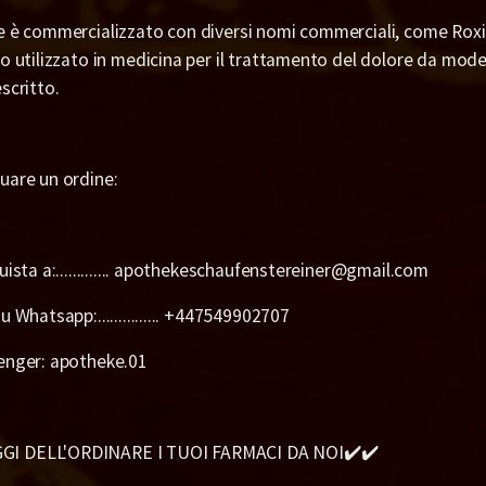
e è commercializzato con diversi nomi commerciali, come Rox
o utilizzato in medicina per il trattamento del dolore da mod
scritto.
uare un ordine:
uista a:............. apothekeschaufenstereiner@gmail.com
 Whatsapp:............... +447549902707
enger: apotheke.01
GI DELL'ORDINARE I TUOI FARMACI DA NOI✔️✔️