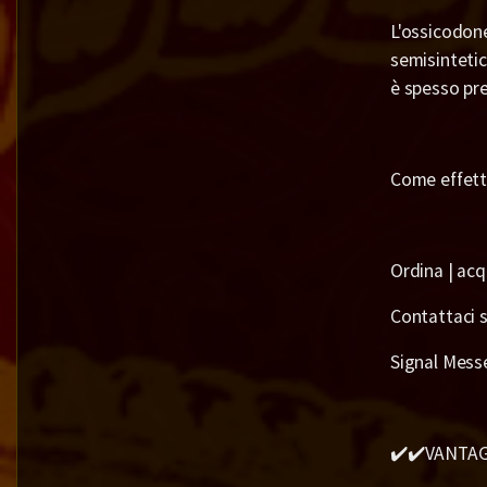
L'ossicodon
semisintetic
è spesso pre
Come effett
Ordina | acq
Contattaci su
Signal Mess
✔️✔️VANTAG