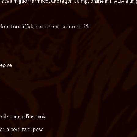
sta il miglior farmaco, Captagon 30 mg, online in ITALIA a un 
fornitore affidabile e riconosciuto di: ⚕️⚕️
epine
r il sonno e l'insonnia
er la perdita di peso