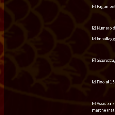
☑️ Pagamento
☑️ Numero d
☑️ Imballagg
☑️ Sicurezza,
☑️ Fino al 15
☑️ Assistenz
marche (natu