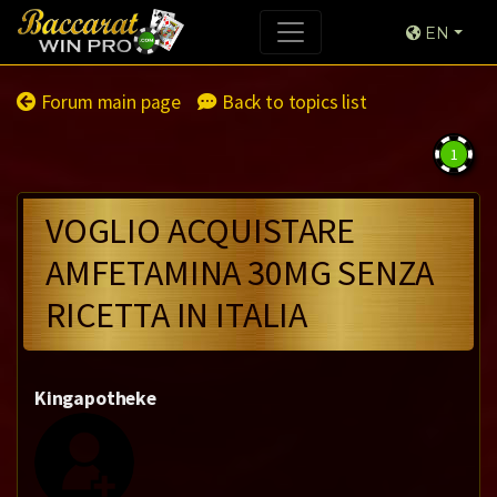
EN
Forum main page
Back to topics list
1
VOGLIO ACQUISTARE
AMFETAMINA 30MG SENZA
RICETTA IN ITALIA
Kingapotheke